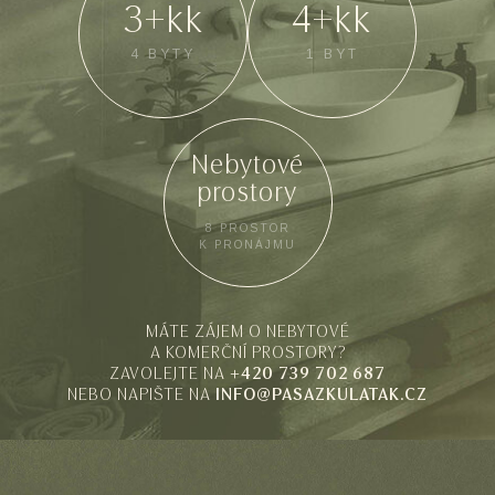
3+kk
4+kk
4 BYTY
1 BYT
Nebytové
prostory
8 PROSTOR
K PRONÁJMU
MÁTE ZÁJEM O NEBYTOVÉ
A KOMERČNÍ PROSTORY?
ZAVOLEJTE NA
+420 739 702 687
NEBO NAPIŠTE NA
INFO@PASAZKULATAK.CZ