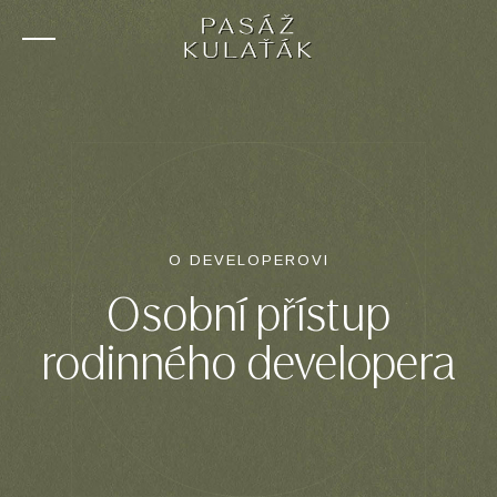
O PROJEKTU
BYTY A CENY
LOKALITA
FOTOGALERIE
O DEVELOPEROVI
O DEVELOPEROVI
KONTAKT
Osobní přístup
rodinného developera