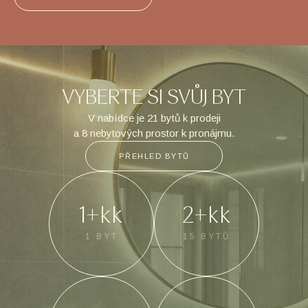
VYBERTE SI SVŮJ BYT
V nabídce je 21 bytů k prodeji
a 8 nebytových prostor k pronájmu.
PŘEHLED BYTŮ
1+kk
2+kk
1 BYT
15 BYTŮ