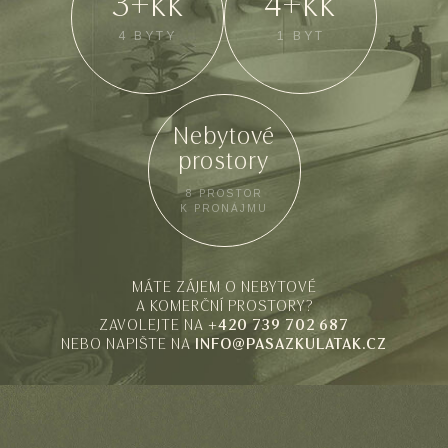
3+kk
4+kk
4 BYTY
1 BYT
Nebytové
prostory
8 PROSTOR
K PRONÁJMU
MÁTE ZÁJEM O NEBYTOVÉ
A KOMERČNÍ PROSTORY?
ZAVOLEJTE NA
+420 739 702 687
NEBO NAPIŠTE NA
INFO@PASAZKULATAK.CZ