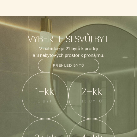
VYBERTE SI SVŮJ BYT
V nabídce je 21 bytů k prodeji
a 8 nebytových prostor k pronájmu.
PŘEHLED BYTŮ
1+kk
2+kk
1 BYT
15 BYTŮ