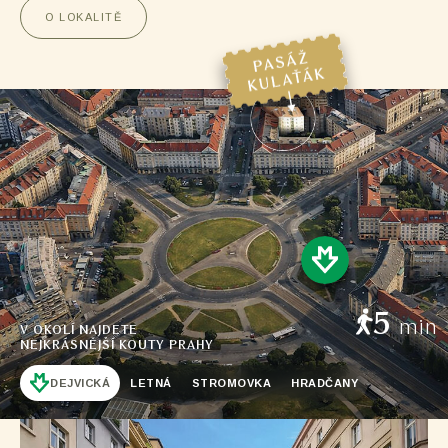
O LOKALITĚ
5
min
V OKOLÍ NAJDETE
NEJKRÁSNĚJŠÍ KOUTY PRAHY
DEJVICKÁ
LETNÁ
STROMOVKA
HRADČANY