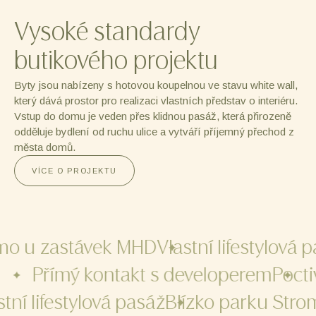
Vysoké standardy
butikového projektu
Byty jsou nabízeny s hotovou koupelnou ve stavu white wall,
který dává prostor pro realizaci vlastních představ o interiéru.
Vstup do domu je veden přes klidnou pasáž, která přirozeně
odděluje bydlení od ruchu ulice a vytváří příjemný přechod z
města domů.
VÍCE O PROJEKTU
mo u zastávek MHD
Vlastní lifestylová p
ů
Přímý kontakt s developerem
Poct
tní lifestylová pasáž
Blízko parku Stro