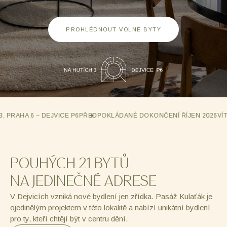
PROHLÉDNOUT VOLNÉ BYTY
 PRAHA 6 – DEJVICE P6
PŘEDPOKLÁDANÉ DOKONČENÍ ŘÍJEN 2026
VÍTĚ
POUHÝCH 21 BYTŮ
NA JEDINEČNÉ ADRESE
V Dejvicích vzniká nové bydlení jen zřídka. Pasáž Kulaťák je
ojedinělým projektem v této lokalitě a nabízí unikátní bydlení
pro ty, kteří chtějí být v centru dění.